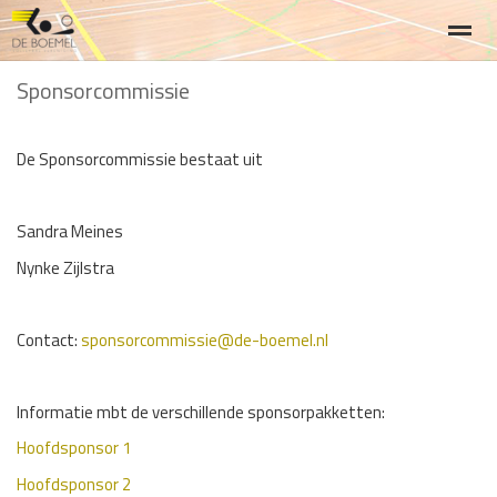
Sponsorcommissie
Welkom
lid worden, aan/ afmelden
Team Heren 1
Team D
De Sponsorcommissie bestaat uit
Home
Zoeken
Nieuws
Agenda
Fo
Sandra Meines
Nynke Zijlstra
Contact:
sponsorcommissie@de-boemel.nl
Informatie mbt de verschillende sponsorpakketten:
Hoofdsponsor 1
Hoofdsponsor 2