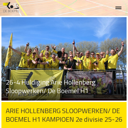
Welkom
lid worden, aan/ afmelden
Team Heren 1
Team D
Home
Zoeken
Nieuws
Agenda
Fo
26-4 Huldiging Arie Hollenberg
Sloopwerken/ De Boemel H1
ARIE HOLLENBERG SLOOPWERKEN/ DE
BOEMEL H1 KAMPIOEN 2e divisie 25-26